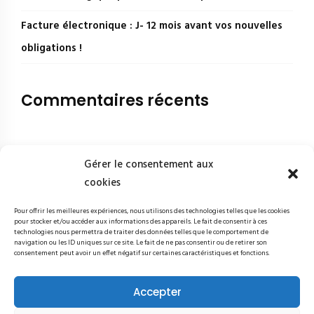
Facture électronique : J- 12 mois avant vos nouvelles
obligations !
Commentaires récents
Gérer le consentement aux
cookies
Pour offrir les meilleures expériences, nous utilisons des technologies telles que les cookies
pour stocker et/ou accéder aux informations des appareils. Le fait de consentir à ces
technologies nous permettra de traiter des données telles que le comportement de
navigation ou les ID uniques sur ce site. Le fait de ne pas consentir ou de retirer son
consentement peut avoir un effet négatif sur certaines caractéristiques et fonctions.
Studiotic - 2 rue Mirabeau 75016 Paris - 09 84 04 03 91 © Studiotic
2024 | Tous droits réservés 2024
Accepter
STUDIOTIC