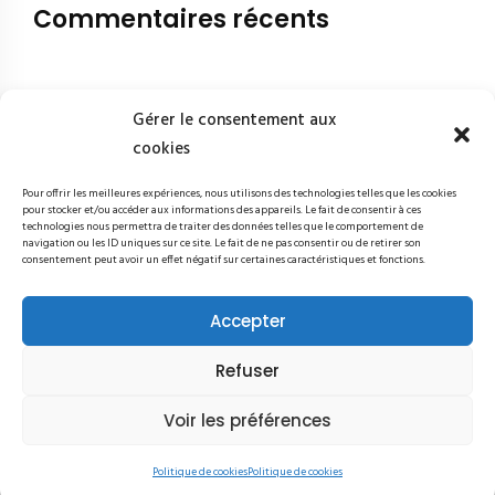
Commentaires récents
Gérer le consentement aux
cookies
Pour offrir les meilleures expériences, nous utilisons des technologies telles que les cookies
pour stocker et/ou accéder aux informations des appareils. Le fait de consentir à ces
technologies nous permettra de traiter des données telles que le comportement de
navigation ou les ID uniques sur ce site. Le fait de ne pas consentir ou de retirer son
consentement peut avoir un effet négatif sur certaines caractéristiques et fonctions.
Studiotic - 2 rue Mirabeau 75016 Paris - 09 84 04 03 91 © Studiotic
2024 | Tous droits réservés 2024
Accepter
STUDIOTIC
Refuser
Voir les préférences
Politique de cookies
Politique de cookies